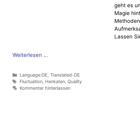
geht es u
Magie hin
Methoden 
Aufmerksa
Lassen Si
Weiterlesen …
Kategorien
Language:DE
,
Translated-DE
Schlagwörter
Fluctuation
,
Henkaten
,
Quality
Kommentar hinterlassen