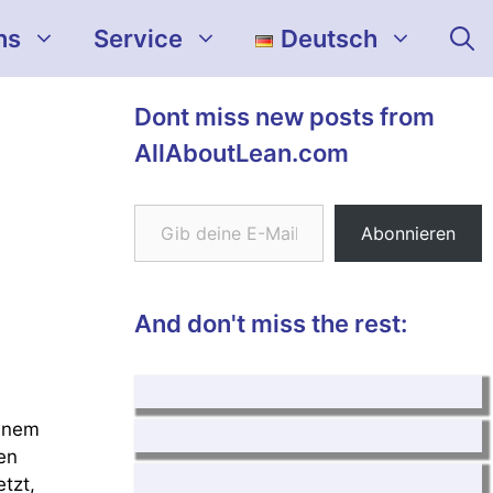
ns
Service
Deutsch
Dont miss new posts from
AllAboutLean.com
Gib deine E-Mail-Adresse ein ...
Abonnieren
And don't miss the rest:
einem
en
tzt,